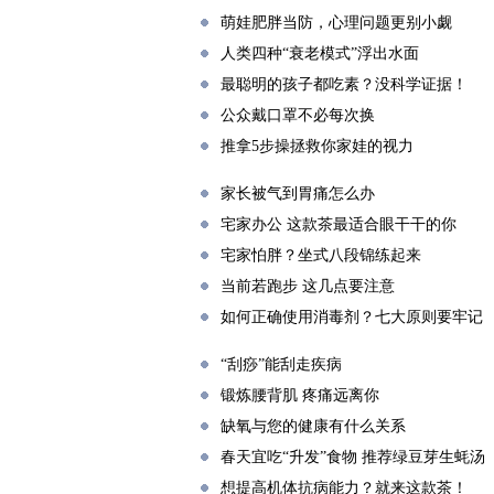
萌娃肥胖当防，心理问题更别小觑
人类四种“衰老模式”浮出水面
最聪明的孩子都吃素？没科学证据！
公众戴口罩不必每次换
推拿5步操拯救你家娃的视力
家长被气到胃痛怎么办
宅家办公 这款茶最适合眼干干的你
宅家怕胖？坐式八段锦练起来
当前若跑步 这几点要注意
如何正确使用消毒剂？七大原则要牢记
“刮痧”能刮走疾病
锻炼腰背肌 疼痛远离你
缺氧与您的健康有什么关系
春天宜吃“升发”食物 推荐绿豆芽生蚝汤
想提高机体抗病能力？就来这款茶！