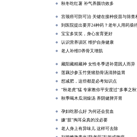
秋冬吃红薯 补气养颜功效多
宫颈癌可防可治 关键在接种疫苗与筛查
到医院提出要开24种药？老年人用药亟待
宝宝多笑笑，身心发育更好
认识营养误区 维护自身健康
老人补维D养骨又增肌
藏阳藏精藏神 女性冬季进补需因人而异
莲藕沙参玉竹煲猪肋骨汤清肺益胃
想减肥，这些都是必考知识点
“秋老虎”猛 专家教你平安度过“多事之秋
秋季喝木瓜润燥汤 养阴健脾开胃
孕妇吃那么好 为何还会贫血
嫌“脏”掏耳朵真的没必要
老人身上有异味儿 这样可去除