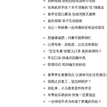
别样假期 勿把恐慌传染给小宅娃
吹风机对手吹？关于消毒的“坑”绕着走
春笋豆苗口蘑汤 化痰消胀又健脾
超长假期 亲子互动指南
当心！和病毒一起传播的还有这些谣言
想健康减肥，代餐可能帮倒忙
心理专家：勿焦虑，让生活有规划
“宝宝专属”的婴儿口罩 真的靠谱吗？
牢记口诀 快速识别脑中风
防肾结石 民间偏方勿轻信
春季养生着重四点 让身体与生活充满活
假期之后复工，该怎样防护？
别乱来，小儿推拿是件技术活
冬季血压易波动 饮食一定要低盐
一次痔疮手术为何成了梦魇的开始？