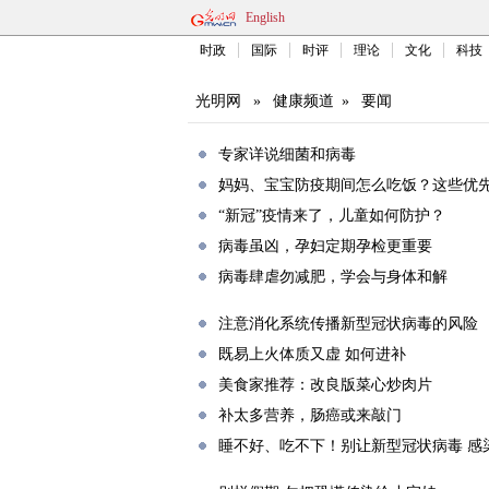
English
时政
国际
时评
理论
文化
科技
光明网
»
健康频道
»
要闻
专家详说细菌和病毒
妈妈、宝宝防疫期间怎么吃饭？这些优
“新冠”疫情来了，儿童如何防护？
病毒虽凶，孕妇定期孕检更重要
病毒肆虐勿减肥，学会与身体和解
注意消化系统传播新型冠状病毒的风险
既易上火体质又虚 如何进补
美食家推荐：改良版菜心炒肉片
补太多营养，肠癌或来敲门
睡不好、吃不下！别让新型冠状病毒 感