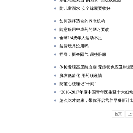
别把雌激素当“防老药”乱吃或致癌
防儿童溺水 安全锦囊要收好
如何选择适合的养老机构
随意服用中成药的陋习要改
全球1/4成年人运动不足
益智玩具没用吗
捏脊：振奋阳气 调整脏腑
体检发现高尿酸血症 无症状也应及时就
脱发低龄化 用药须谨慎
防范心梗谨记“十间”
“2016-2017年度中国青年医生暨十大
怎么吃才健康，带你开启营养早餐新计
首页
上