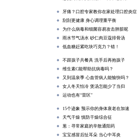
牙痛？口腔专家教你在家处理口腔炎症
刮刮更健康 身心调理重平衡
为什么病毒和细菌容易攻击肺脏呢
雨水节气汤水 砂仁肉豆蔻排骨汤
低血糖赶紧吃块巧克力？错！
不跟孩子共餐具 洗手后再抱孩子
维生素C能帮助抗病毒吗？
又到温泉季 心血管病人能愉快吗？
女人冬天怕冷 煲汤怎能少了当归
运动也有“雷区”
15个迹象 预示你的身体衰老在加速
天气干燥 慎防干燥综合征
葱：寻常家庭的辛散通阳药
宝宝感冒后扯耳朵 当心中耳炎