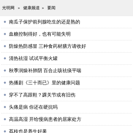
光明网
»
健康频道
»
要闻
南瓜子保护前列腺吃生的还是熟的
血糖控制得好，也有可能失明
防燥热防感冒 三种食药材膳方请收好
清热祛湿 试试平衡火罐
秋季润燥补肺阴 百合止咳祛痰平喘
热播剧《三十而已》里的健康问题
穿不了高跟鞋？踝关节或有旧伤
头痛是病 你还在硬抗吗
高温高湿 开给慢病患者的居家处方
荔枝也是养生好果