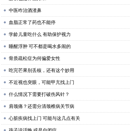
中医咋治酒渣鼻
血脂正常了药也不能停
学龄儿童吃什么 有助保护视力
睡醒浮肿 可不都是喝水多闹的
骨质疏松症为何偏爱女性
吃完芒果别丢核，还有这个妙用
不近视也突眼，可能甲亢找上门
什么情况下需要打破伤风针？
肩颈痛？还需分清颈椎病关节病
心脏疾病找上门 可能与这几点有关
孩子说话晚 或是自闭症