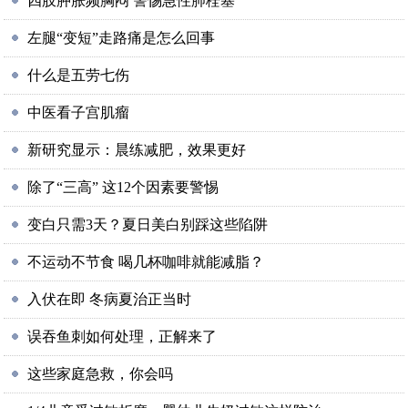
四肢肿胀频胸闷 警惕急性肺栓塞
左腿“变短”走路痛是怎么回事
什么是五劳七伤
中医看子宫肌瘤
新研究显示：晨练减肥，效果更好
除了“三高” 这12个因素要警惕
变白只需3天？夏日美白别踩这些陷阱
不运动不节食 喝几杯咖啡就能减脂？
入伏在即 冬病夏治正当时
误吞鱼刺如何处理，正解来了
这些家庭急救，你会吗