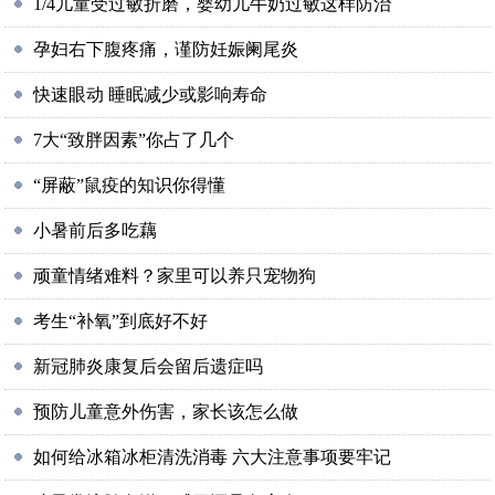
1/4儿童受过敏折磨，婴幼儿牛奶过敏这样防治
孕妇右下腹疼痛，谨防妊娠阑尾炎
快速眼动 睡眠减少或影响寿命
7大“致胖因素”你占了几个
“屏蔽”鼠疫的知识你得懂
小暑前后多吃藕
顽童情绪难料？家里可以养只宠物狗
考生“补氧”到底好不好
新冠肺炎康复后会留后遗症吗
预防儿童意外伤害，家长该怎么做
如何给冰箱冰柜清洗消毒 六大注意事项要牢记