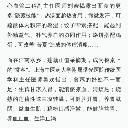
心血管二科副主任医师刘蜜揭露出面食的更
多“隐藏技能”：热汤面趁热食用，微微发汗，可
疏散体内积滞的暑湿；饺子荤素搭配，能起到
补精益气、补气养血的协同作用；烙饼搭配鸡
蛋，可改善“苦夏”造成的体虚消瘦……
而在江南水乡，莲藕正值采摘期，成为餐桌上
的“常客”。上海中医药大学附属曙光医院传统医
学科主任医师吴欢指出，食藕的好处不一而
足：生藕甘凉入胃，能消瘀凉血、清烦热；烧
熟的莲藕性味由凉转温，可健脾开胃、养胃滋
阴、益血生肌；藕粉口感滑嫩，能健脾益胃、
养血止血、生津止渴……