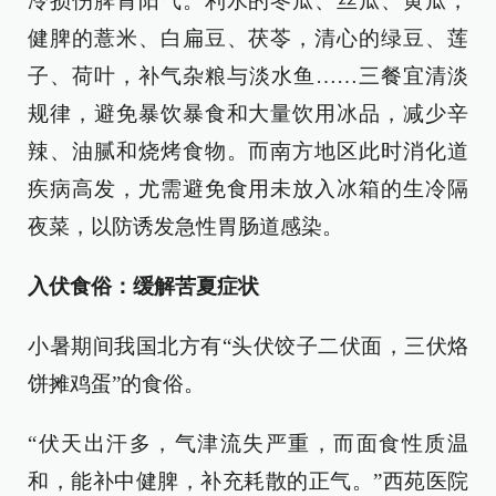
冷损伤脾胃阳气。利水的冬瓜、丝瓜、黄瓜，
健脾的薏米、白扁豆、茯苓，清心的绿豆、莲
子、荷叶，补气杂粮与淡水鱼……三餐宜清淡
规律，避免暴饮暴食和大量饮用冰品，减少辛
辣、油腻和烧烤食物。而南方地区此时消化道
疾病高发，尤需避免食用未放入冰箱的生冷隔
夜菜，以防诱发急性胃肠道感染。
入伏食俗：缓解苦夏症状
小暑期间我国北方有“头伏饺子二伏面，三伏烙
饼摊鸡蛋”的食俗。
“伏天出汗多，气津流失严重，而面食性质温
和，能补中健脾，补充耗散的正气。”西苑医院