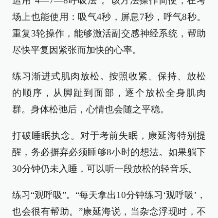
运用“4—7—8呼吸法”。该方法操作简便，在考
场上也能使用：吸气4秒，屏息7秒，呼气8秒。
重复3轮操作，能够激活副交感神经系统，帮助
尽快平复因紧张而加快的心率。
练习渐进式肌肉放松。按照收紧、保持、放松
的顺序，从脚趾到面部，逐个放松全身肌肉
群。身体松弛后，心情也会随之平稳。
打破睡眠执念。对于考前失眠，康延海特别提
醒，务必摒弃必须睡够8小时的想法。如果躺下
30分钟仍未入睡，可以听一段放松的轻音乐。
练习“观呼吸”。“每天拿出10分钟练习‘观呼吸’，
也会很有帮助。”康延海说，当杂念浮现时，不