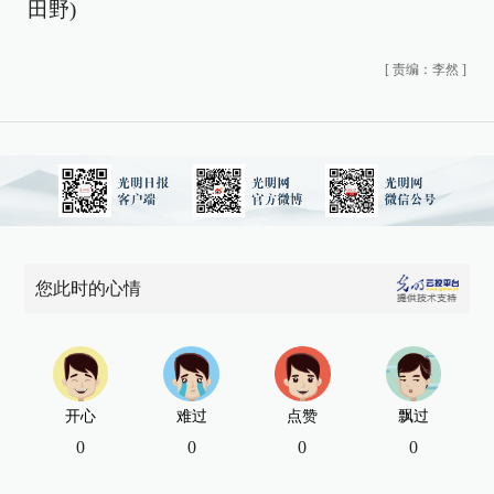
田野)
[
责编：李然
]
您此时的心情
开心
难过
点赞
飘过
0
0
0
0