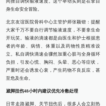
间擅自调快输液速度。这个举动实则是在拿自
身生命安全冒险。
北京友谊医院骨科中心主管护师张颖锴：提醒
大家千万不要自行调节输液速度，不要拿生命
开玩笑。输液的滴速都是由医生和护士根据患
者的年龄、病情、体重以及药物性质精准设
立。私自调快滴速会骤然加重心脏与全身循环
负担，引发心慌、胸闷、头晕、恶心等症状，
严重时还会诱发心衰，产生药物不良反应，甚
至危及生命。
崴脚扭伤48小时内建议优先冷敷处理
日常走路崴脚、关节扭伤后，很多人会立刻热