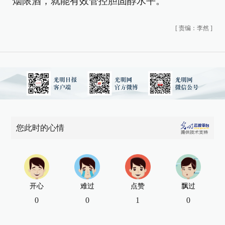
烟限酒，就能有效管控胆固醇水平。
[
责编：李然
]
您此时的心情
开心
难过
点赞
飘过
0
0
1
0