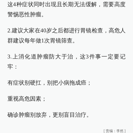
这4种症状同时出现且长期无法缓解，需要高度
警惕恶性肿瘤。
2.建议大家在40岁之后都进行胃镜检查，高危人
群建议每年做1次胃镜筛查。
3.上消化道肿瘤防大于治，这3件事一定要记
牢：
有症状别硬扛，别把小病拖成癌；
重视高危因素；
确诊肿瘤别放弃，更别盲目治疗。
[
责编：李然
]