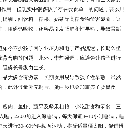
同作用，但现实中很多孩子存在饮食单一的问题，要么只
别提醒，甜饮料、糖果、奶茶等高糖食物危害显著，这
性，阻碍钙吸收，还容易引发肥胖和性早熟，导致骨骺
如今不少孩子因学业压力和电子产品沉迷，长期久坐
驼背含胸等问题。此外，李辉强调，应避免让孩子进行
，阻碍长骨纵向生长。
品大多含有激素，长期食用易导致孩子性早熟，虽然
合，此外过量补充钙片、蛋白质也会加重孩子肠胃负
瘦肉、鱼虾、蔬果及坚果粗粮，少吃甜食和零食，三
入睡，22:00前进入深睡眠，每天保证8~10小时睡眠，睡
天进行30~60分钟纵向运动，搭配适量晒太阳，促进维