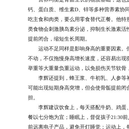
钙、蛋白质、维生素D、锌等多种营养素协
吃主食和肉类，要么用零食替代正餐。他特
类食物会刺激胰岛素分泌，抑制生长激素活
提前闭合，缩短生长周期。
运动不足同样是影响身高的重要因素。但
不动，不仅拖慢身高增长速度，还容易出现
举重等大重量负重运动，以免损伤关节软骨
李辉还提到，蜂王浆、牛初乳、人参等补
可能出现短期身高突增，但会使骨骺提前闭
担。
李辉建议饮食上，每天搭配牛奶、鸡蛋、
餐以七分饱为宜；睡眠上，督促孩子21:30前
前远离电子产品，避免开灯睡觉；运动上，每