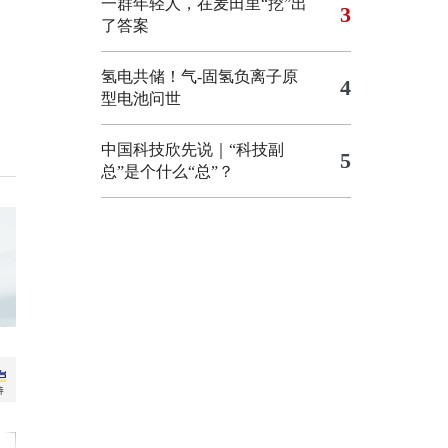
一群年轻人，在麦田里“挖”出
3
了答案
氢电共储！气-固氢负离子原
4
型电池问世
中国科技欣先说｜“科技副
5
总”是个什么“总”？