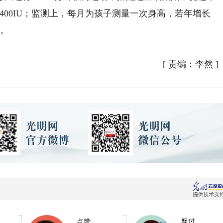
400IU；监测上，每月为孩子测量一次身高，若年增长
医。
[
责编：李然
]
点赞
飘过