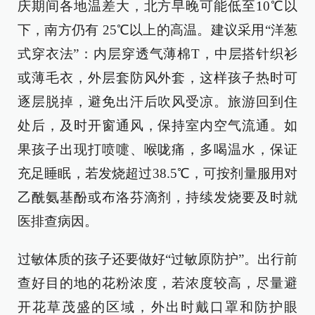
庆期间各地温差大，北方早晚可能低至10℃以
下，南方仍有 25℃以上的高温。建议采用“洋葱
式穿衣法”：内层穿透气薄棉T，中层搭针织衫
或薄毛衣，外层套防风外套，这样孩子热时可
逐层脱掉，避免出汗后吹风受凉。旅游回到住
处后，及时开窗通风，保持室内空气流通。如
果孩子出现打喷嚏、喉咙痛，多喝温水，保证
充足睡眠，若发烧超过38.5℃，可按剂量服用对
乙酰氨基酚或布洛芬滴剂，持续发烧要及时就
医排查病因。
过敏体质的孩子还要做好“过敏原防护”。出行前
查好目的地的花粉浓度，若浓度较高，尽量避
开花草茂盛的区域，外出时戴口罩和防护眼