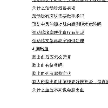
为什么颈动脉最容易堵
颈动脉有斑块需要做手术吗
预防中风的颈动脉内膜剥脱术危险吗
颈动脉堵塞硬化食疗有用吗
颈动脉支架再狭窄如何处理
4.脑出血
脑出血后应怎么康复
脑出血有征兆吗
脑出血会有哪些症状
有人说脑出血比脑梗要好恢复些，是真
为什么血压不高也会脑出血