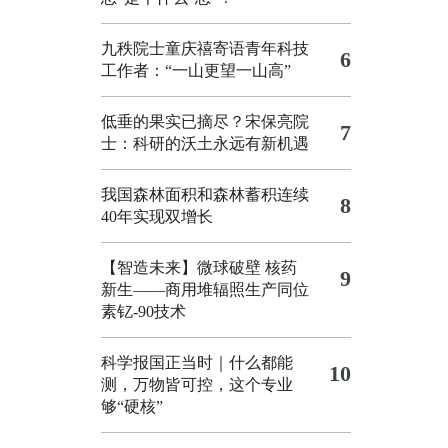
九秩院士童庆禧寄语青年科技
6
工作者：“一山更望一山高”
低垂的果实已摘尽？宋保亮院
7
士：科研的沃土永远有新机遇
我国森林面积和森林蓄积连续
8
40年实现双增长
【智造未来】微球破壁 核药
9
新生——商用堆辐照生产同位
素钇-90技术
科学报国正当时｜什么都能
10
测，万物皆可控，这个专业
够“硬核”