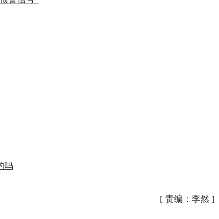
的吗
[
责编：李然
]