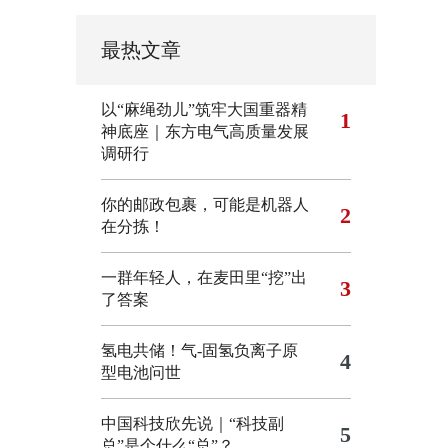
最热文章
以“麻绳劲儿”筑牢大国重器精
1
神底座｜东方电气高质量发展
调研行
你的邮政包裹，可能是机器人
2
在分拣！
一群年轻人，在麦田里“挖”出
3
了答案
氢电共储！气-固氢负离子原
4
型电池问世
中国科技欣先说｜“科技副
5
总”是个什么“总”？