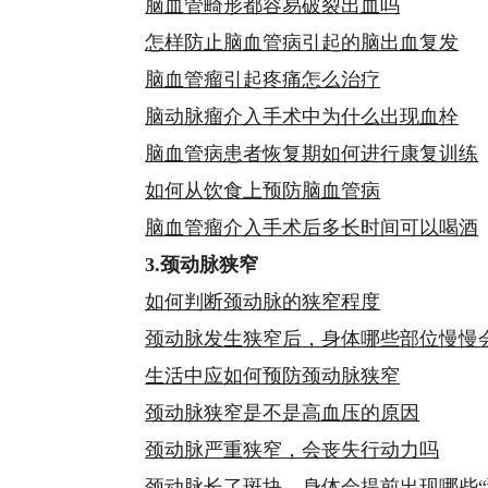
脑血管畸形都容易破裂出血吗
怎样防止脑血管病引起的脑出血复发
脑血管瘤引起疼痛怎么治疗
脑动脉瘤介入手术中为什么出现血栓
脑血管病患者恢复期如何进行康复训练
如何从饮食上预防脑血管病
脑血管瘤介入手术后多长时间可以喝酒
3.颈动脉狭窄
如何判断颈动脉的狭窄程度
颈动脉发生狭窄后，身体哪些部位慢慢
生活中应如何预防颈动脉狭窄
颈动脉狭窄是不是高血压的原因
颈动脉严重狭窄，会丧失行动力吗
颈动脉长了斑块，身体会提前出现哪些“