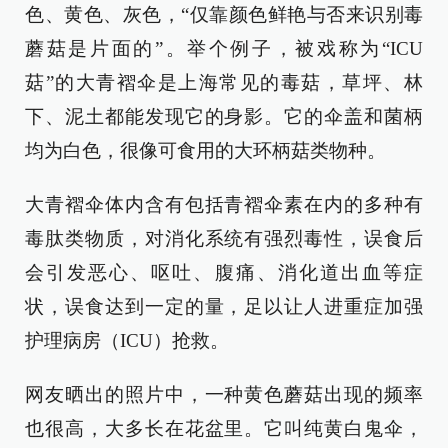
色、黄色、灰色，“仅靠颜色鲜艳与否来识别毒
蘑菇是片面的”。举个例子，被戏称为“ICU
菇”的大青褶伞是上海常见的毒菇，草坪、林
下、泥土都能发现它的身影。它的伞盖和菌柄
均为白色，很像可食用的大环柄菇类物种。
大青褶伞体内含有包括青褶伞素在内的多种有
毒肽类物质，对消化系统有强烈毒性，误食后
会引发恶心、呕吐、腹痛、消化道出血等症
状，误食达到一定的量，足以让人进重症加强
护理病房（ICU）抢救。
网友晒出的照片中，一种黄色蘑菇出现的频率
也很高，大多长在花盆里。它叫纯黄白鬼伞，